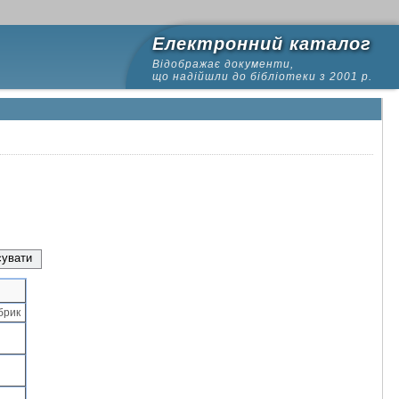
Електронний каталог
Відображає документи,
що надійшли до бібліотеки з 2001 р.
брик