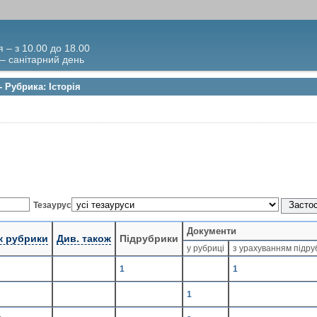
я – з 10.00 до 18.00
 – санітарний день
- Рубрика: Історія
Тезаурус
Документи
к рубрики
Див. також
Підрубрики
у рубриці
з урахуванням підру
1
1
1