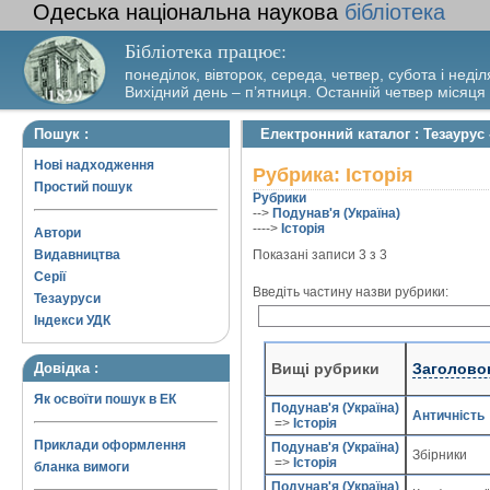
Одеська національна наукова
бібліотека
Бібліотека працює:
понеділок, вівторок, середа, четвер, субота і неділ
Вихідний день – п’ятниця. Останній четвер місяця
Пошук :
Електронний каталог : Тезаурус 
Нові надходження
Рубрика: Історія
Простий пошук
Рубрики
-->
Подунав'я (Україна)
---->
Історія
Автори
Видавництва
Показані записи 3 з 3
Серії
Введіть частину назви рубрики:
Тезауруси
Індекси УДК
Вищі рубрики
Заголово
Довідка :
Як освоїти пошук в ЕК
Подунав'я (Україна)
Античність
=>
Історія
Приклади оформлення
Подунав'я (Україна)
Збірники
=>
Історія
бланка вимоги
Подунав'я (Україна)