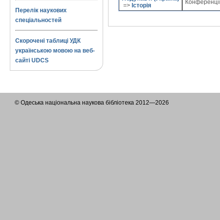
Конференці
=>
Історія
Перелік наукових
спеціальностей
Скорочені таблиці УДК
українською мовою на веб-
сайті UDCS
© Одеська національна наукова бібліотека 2012—2026