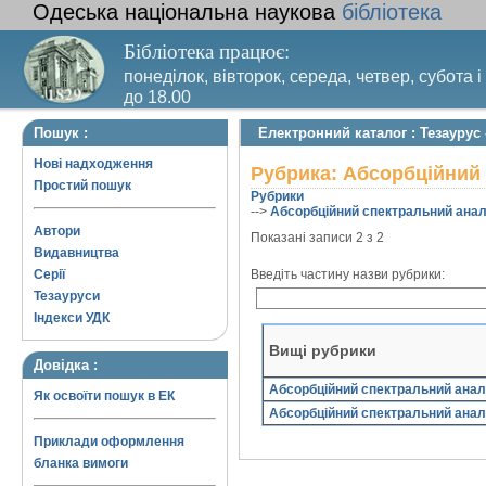
Одеська національна наукова
бібліотека
Бібліотека працює:
понеділок, вівторок, середа, четвер, субота і
до 18.00
Вихідний день – п’ятниця. Останній четвер м
Пошук :
Електронний каталог : Тезаурус
санітарний день
Нові надходження
Рубрика: Абсорбційний 
Простий пошук
Рубрики
-->
Абсорбційний спектральний анал
Автори
Показані записи 2 з 2
Видавництва
Серії
Введіть частину назви рубрики:
Тезауруси
Індекси УДК
Вищі рубрики
Довідка :
Абсорбційний спектральний анал
Як освоїти пошук в ЕК
Абсорбційний спектральний анал
Приклади оформлення
бланка вимоги