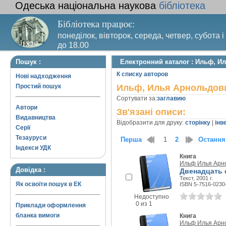
Одеська національна наукова
бібліотека
Бібліотека працює:
понеділок, вівторок, середа, четвер, субота і
до 18.00
Вихідний день – п’ятниця. Останній четвер м
Пошук :
Електронний каталог : Ильф, 
санітарний день
К списку авторов
Нові надходження
Простий пошук
Ильф, Илья Арнольдов
Сортувати за:
заглавию
Автори
Зв'язані описи:
Видавництва
Відобразити для друку:
сторінку
|
інв
Серії
Тезауруси
Перша
1
2
Остання
Індекси УДК
Книга
Ильф Илья Арн
Довідка :
Двенадцать 
Текст, 2001 г.
Як освоїти пошук в ЕК
ISBN 5-7516-0230
Недоступно
0 из 1
Приклади оформлення
бланка вимоги
Книга
Ильф Илья Арн