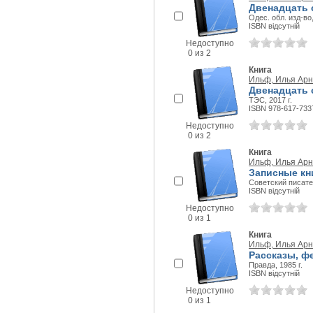
Двенадцать 
Одес. обл. изд-во,
ISBN відсутній
Недоступно
0 из 2
Книга
Ильф, Илья Ар
Двенадцать 
ТЭС, 2017 г.
ISBN 978-617-733
Недоступно
0 из 2
Книга
Ильф, Илья Ар
Записные кн
Советский писател
ISBN відсутній
Недоступно
0 из 1
Книга
Ильф, Илья Ар
Рассказы, ф
Правда, 1985 г.
ISBN відсутній
Недоступно
0 из 1