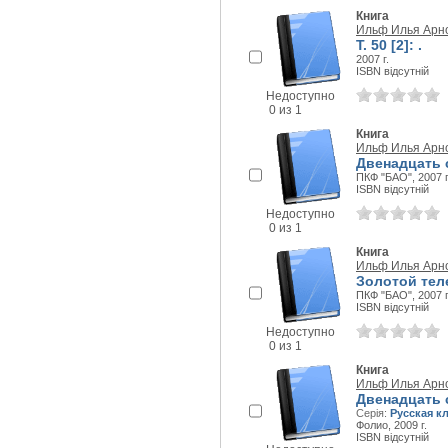
Книга
Ильф Илья Арн
Т. 50 [2]: .
2007 г.
ISBN відсутній
Недоступно
0 из 1
Книга
Ильф Илья Арн
Двенадцать 
ПКФ "БАО", 2007 г
ISBN відсутній
Недоступно
0 из 1
Книга
Ильф Илья Арн
Золотой тел
ПКФ "БАО", 2007 г
ISBN відсутній
Недоступно
0 из 1
Книга
Ильф Илья Арн
Двенадцать 
Серія:
Русская к
Фолио, 2009 г.
ISBN відсутній