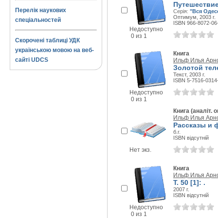
Путешествие
Перелік наукових
Серія:
"Вся Одес
Оптимум, 2003 г.
спеціальностей
ISBN 966-8072-06
Недоступно
0 из 1
Скорочені таблиці УДК
українською мовою на веб-
Книга
сайті UDCS
Ильф Илья Арн
Золотой тел
Текст, 2003 г.
ISBN 5-7516-0314
Недоступно
0 из 1
Книга (аналіт. о
Ильф Илья Арн
Рассказы и 
б.г.
ISBN відсутній
Нет экз.
Книга
Ильф Илья Арн
Т. 50 [1]: .
2007 г.
ISBN відсутній
Недоступно
0 из 1