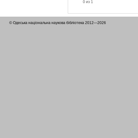
0 из 1
© Одеська національна наукова бібліотека 2012—2026