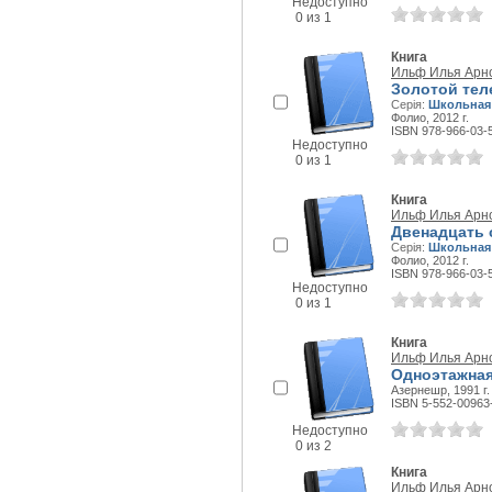
Недоступно
0 из 1
Книга
Ильф Илья Арн
Золотой тел
Серія:
Школьная 
Фолио, 2012 г.
ISBN 978-966-03-
Недоступно
0 из 1
Книга
Ильф Илья Арн
Двенадцать 
Серія:
Школьная 
Фолио, 2012 г.
ISBN 978-966-03-
Недоступно
0 из 1
Книга
Ильф Илья Арн
Одноэтажна
Азернешр, 1991 г.
ISBN 5-552-00963
Недоступно
0 из 2
Книга
Ильф Илья Арн