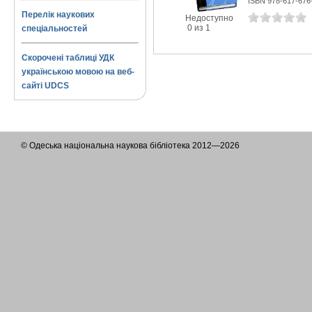
ISBN 978-617-676
Перелік наукових
Недоступно
0 из 1
спеціальностей
Скорочені таблиці УДК
українською мовою на веб-
сайті UDCS
© Одеська національна наукова бібліотека 2012—2026