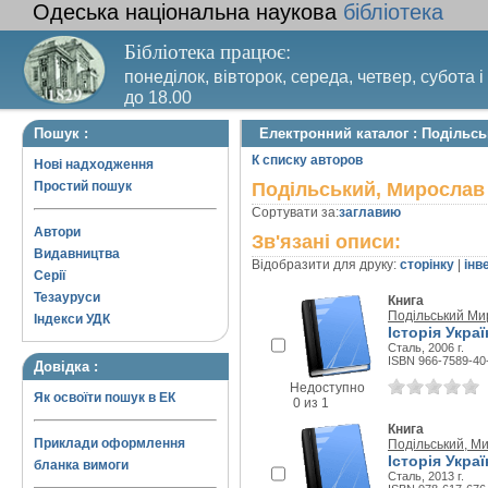
Одеська національна наукова
бібліотека
Бібліотека працює:
понеділок, вівторок, середа, четвер, субота і
до 18.00
Вихідний день – п’ятниця. Останній четвер м
Пошук :
Електронний каталог : Подільс
санітарний день
К списку авторов
Нові надходження
Простий пошук
Подільський, Мирослав
Сортувати за:
заглавию
Автори
Зв'язані описи:
Видавництва
Відобразити для друку:
сторінку
|
інв
Серії
Тезауруси
Книга
Подільський Ми
Індекси УДК
Історія Укра
Сталь, 2006 г.
ISBN 966-7589-40
Довідка :
Недоступно
Як освоїти пошук в ЕК
0 из 1
Книга
Приклади оформлення
Подільський, М
Історія Украї
бланка вимоги
Сталь, 2013 г.