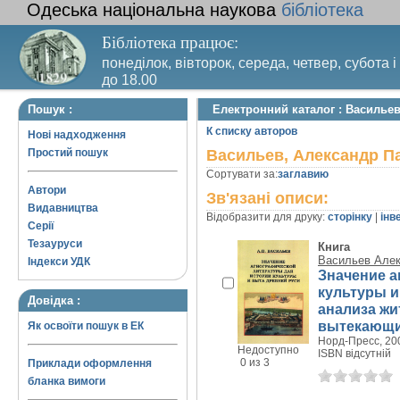
Одеська національна наукова
бібліотека
Бібліотека працює:
понеділок, вівторок, середа, четвер, субота і
до 18.00
Вихідний день – п’ятниця. Останній четвер м
Пошук :
Електронний каталог : Василье
санітарний день
К списку авторов
Нові надходження
Простий пошук
Васильев, Александр П
Сортувати за:
заглавию
Автори
Зв'язані описи:
Видавництва
Відобразити для друку:
сторінку
|
інв
Серії
Тезауруси
Книга
Васильев Але
Індекси УДК
Значение а
культуры и
Довідка :
анализа жи
вытекающих
Як освоїти пошук в ЕК
Норд-Пресс, 200
Недоступно
ISBN відсутній
0 из 3
Приклади оформлення
бланка вимоги