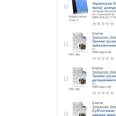
Українська А
праці: довід
Ukrainian Associat
Ін-т психології ім.
Недоступно
ISBN 978-617-774
0 из 1
Стаття
Терещенко, Кір
Тренінг розв
забезпечення
б.г.
ISBN відсутній
Нет экз.
Стаття
Терещенко, Кір
Тренінг розв
детермінанти
б.г.
ISBN відсутній
Нет экз.
Стаття
Терещенко, Кір
Суб'єктивне 
умовах неви