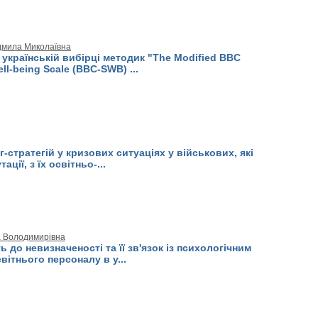
дмила Миколаївна
 українській вибірці методик "The Modified BBC
ll-being Scale (BBC-SWB) ...
нг-стратегій у кризових ситуаціях у військових, які
ації, з їх освітньо-...
а Володимирівна
ь до невизначеності та її зв'язок із психологічним
вітнього персоналу в у...