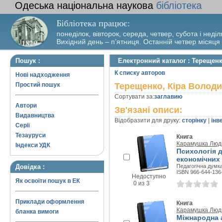
Одеська національна наукова
бібліотека
Бібліотека працює:
понеділок, вівторок, середа, четвер, субота і неділ
Вихідний день – п’ятниця. Останній четвер місяця
Пошук :
Електронний каталог : Терещен
К списку авторов
Нові надходження
Простий пошук
Терещенко, Кіра Волод
Сортувати за:
заглавию
Автори
Зв'язані описи:
Видавництва
Відобразити для друку:
сторінку
|
інв
Серії
Тезауруси
Книга
Карамушка Люд
Індекси УДК
Психологія д
економічних 
Довідка :
Педагогічна думка
ISBN 966-644-136
Недоступно
Як освоїти пошук в ЕК
0 из 3
Приклади оформлення
Книга
Карамушка Люд
бланка вимоги
Міжнародна а