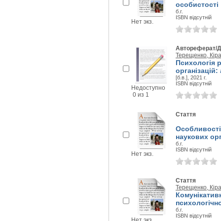
особистості
б.г.
ISBN відсутній
Нет экз.
Автореферат/Д
Терещенко, Кір
Психологія р
організацій: 
[б.в.], 2021 г.
ISBN відсутній
Недоступно
0 из 1
Стаття
Особливості 
наукових орг
б.г.
ISBN відсутній
Нет экз.
Стаття
Терещенко, Кір
Комунікатив
психологічн
б.г.
ISBN відсутній
Нет экз.