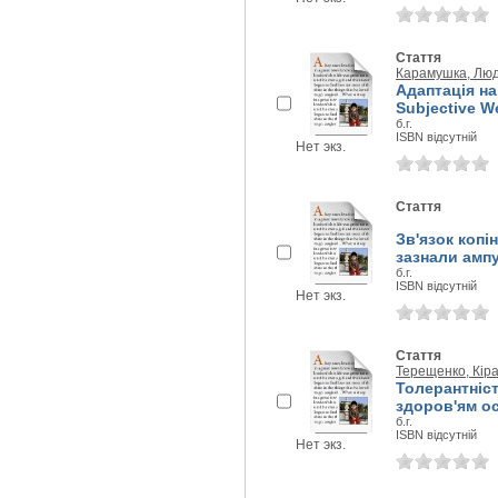
Стаття
Карамушка, Лю
Адаптація на
Subjective We
б.г.
ISBN відсутній
Нет экз.
Стаття
Зв'язок копі
зазнали ампут
б.г.
ISBN відсутній
Нет экз.
Стаття
Терещенко, Кір
Толерантніст
здоров'ям ос
б.г.
ISBN відсутній
Нет экз.