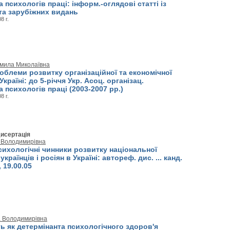
а психологів праці: інформ.-оглядові статті із
та зарубіжних видань
8 г.
мила Миколаївна
облеми розвитку організаційної та економічної
Україні: до 5-річчя Укр. Асоц. організац.
а психологів праці (2003-2007 рр.)
8 г.
исертація
 Володимирівна
ихологічні чинники розвитку національної
українців і росіян в Україні: автореф. дис. ... канд.
 19.00.05
а Володимирівна
ь як детермінанта психологічного здоров'я