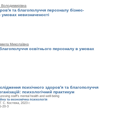
а Володимирівна
ров'я та благополуччя персоналу бізнес-
в умовах невизначеності
дмила Миколаївна
 благополуччя освітнього персоналу в умовах
слідження психічного здоров'я та благополуччя
ганізацій: психологічний практикум
essing staff’s mental health and well-being
ійна та економічна психологія
 Г. С. Костюка, 2023 г.
5-20-3