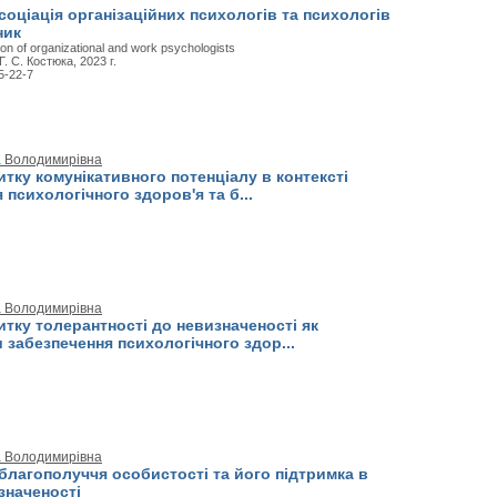
соціація організаційних психологів та психологів
ник
ion of organizational and work psychologists
 Г. С. Костюка, 2023 г.
5-22-7
а Володимирівна
итку комунікативного потенціалу в контексті
 психологічного здоров'я та б...
а Володимирівна
итку толерантності до невизначеності як
 забезпечення психологічного здор...
а Володимирівна
благополуччя особистості та його підтримка в
значеності