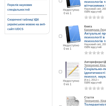
психологів т
Перелік наукових
вітчизняних 
Науковий світ, 200
спеціальностей
Недоступно
ISBN відсутній
0 из 1
Скорочені таблиці УДК
українською мовою на веб-
Книга
сайті UDCS
Карамушка Люд
Актуальні пр
психології в 
психологів т
Науковий світ, 200
Недоступно
ISBN відсутній
0 из 1
Автореферат/Д
Терещенко Кіра
Соціально-пс
ідентичності 
психол. наук,
[б.в.], 2012 г.
Недоступно
ISBN відсутній
0 из 1
Стаття
Терещенко, Кір
Толерантніст