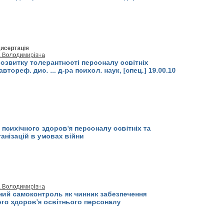
исертація
а Володимирівна
озвитку толерантності персоналу освітніх
автореф. дис. ... д-ра психол. наук, [спец.] 19.00.10
психічного здоров'я персоналу освітніх та
анізацій в умовах війни
а Володимирівна
ний самоконтроль як чинник забезпечення
ого здоров'я освітнього персоналу