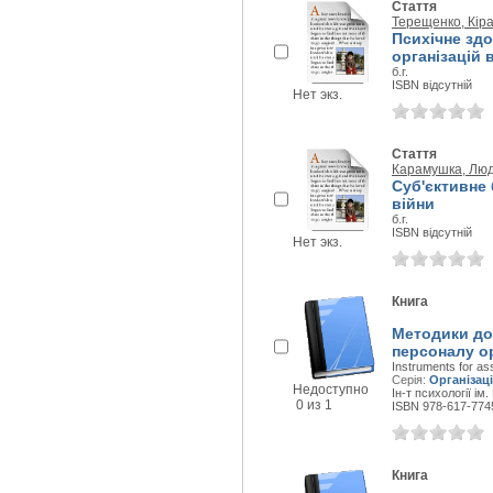
Стаття
Терещенко, Кір
Психічне здо
організацій 
б.г.
ISBN відсутній
Нет экз.
Стаття
Карамушка, Лю
Суб'єктивне
війни
б.г.
ISBN відсутній
Нет экз.
Книга
Методики до
персоналу ор
Instruments for ass
Серія:
Організац
Недоступно
Ін-т психології ім.
0 из 1
ISBN 978-617-774
Книга