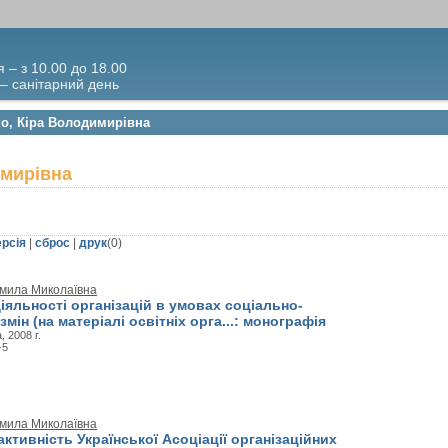
я – з 10.00 до 18.00
 – санітарний день
ко, Кіра Володимирівна
имирівна
ерсія
|
сброс
|
друк
(
0
)
мила Миколаївна
іяльності організацій в умовах соціально-
змін (на матеріалі освітніх орга...: монографія
, 2008 г.
-5
мила Миколаївна
ктивність Української Асоціації організаційних