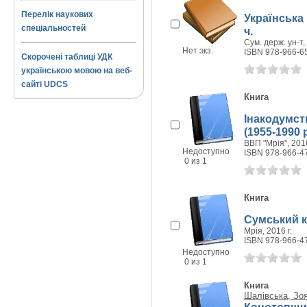
Перелік наукових
Українська 
спеціальностей
ч.
Сум. держ. ун-т, 
Нет экз.
ISBN 978-966-6
Скорочені таблиці УДК
українською мовою на веб-
сайті UDCS
Книга
Інакодумств
(1955-1990 
ВВП "Мрія", 2016
Недоступно
ISBN 978-966-4
0 из 1
Книга
Сумський к
Мрія, 2016 г.
ISBN 978-966-4
Недоступно
0 из 1
Книга
Шалівська, Зоя