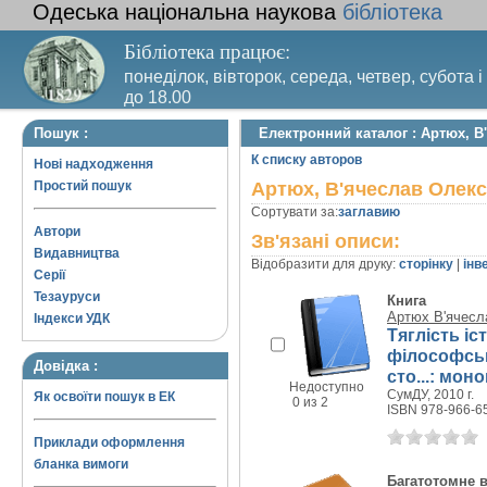
Одеська національна наукова
бібліотека
Бібліотека працює:
понеділок, вівторок, середа, четвер, субота і
до 18.00
Вихідний день – п’ятниця. Останній четвер м
Пошук :
Електронний каталог : Артюх, В
санітарний день
К списку авторов
Нові надходження
Простий пошук
Артюх, В'ячеслав Олекс
Сортувати за:
заглавию
Автори
Зв'язані описи:
Видавництва
Відобразити для друку:
сторінку
|
інв
Серії
Тезауруси
Книга
Артюх В'ячесл
Індекси УДК
Тяглість іс
філософськ
Довідка :
сто...: мон
Недоступно
СумДУ, 2010 г.
Як освоїти пошук в ЕК
0 из 2
ISBN 978-966-6
Приклади оформлення
бланка вимоги
Багатотомне 