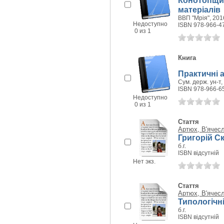
Конотопщина
матеріалів
ВВП "Мрія", 2016
Недоступно
ISBN 978-966-4
0 из 1
Книга
Практичні 
Сум. держ. ун-т, 
ISBN 978-966-6
Недоступно
0 из 1
Стаття
Артюх, В'ячес
Григорій Ск
б.г.
ISBN відсутній
Нет экз.
Стаття
Артюх, В'ячес
Типологічн
б.г.
ISBN відсутній