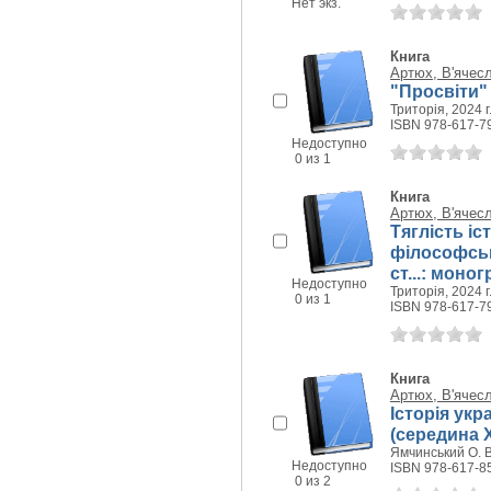
Нет экз.
Книга
Артюх, В'ячес
"Просвіти"
Триторія, 2024 г
ISBN 978-617-7
Недоступно
0 из 1
Книга
Артюх, В'ячес
Тяглість іст
філософськ
ст...: моно
Недоступно
Триторія, 2024 г
0 из 1
ISBN 978-617-7
Книга
Артюх, В'ячес
Історія ук
(середина Х
Ямчинський О. В.
Недоступно
ISBN 978-617-8
0 из 2