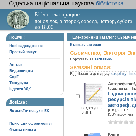
Одеська національна наукова
бібліотека
Бібліотека працює:
понеділок, вівторок, середа, четвер, субота і
до 18.00
Вихідний день – п’ятниця. Останній четвер м
Пошук :
Електронний каталог : Сьомченк
санітарний день
К списку авторов
Нові надходження
Простий пошук
Сьомченко, Вікторія Вік
Сортувати за:
заглавию
Автори
Зв'язані описи:
Видавництва
Відобразити для друку:
сторінку
|
інв
Серії
Тезауруси
Автореферат/
Сьомченко, Вік
Індекси УДК
Підвищення
ресурсів п
Довідка :
автореф. дис
Недоступно
[б.в.], 2011 г.
Як освоїти пошук в ЕК
0 из 1
ISBN відсутній
Приклади оформлення
бланка вимоги
Книга