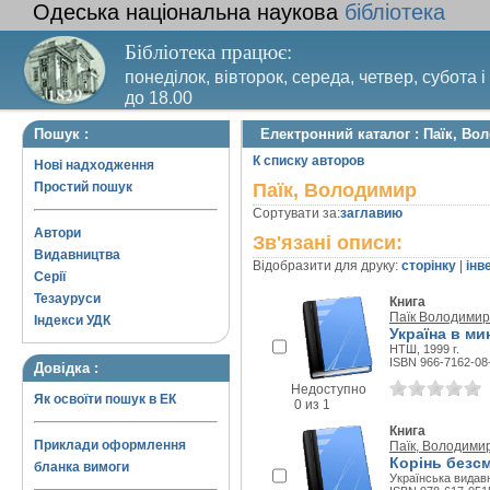
Одеська національна наукова
бібліотека
Бібліотека працює:
понеділок, вівторок, середа, четвер, субота і
до 18.00
Вихідний день – п’ятниця. Останній четвер м
Пошук :
Електронний каталог : Паїк, Во
санітарний день
К списку авторов
Нові надходження
Простий пошук
Паїк, Володимир
Сортувати за:
заглавию
Автори
Зв'язані описи:
Видавництва
Відобразити для друку:
сторінку
|
інв
Серії
Тезауруси
Книга
Паїк Володимир
Індекси УДК
Україна в ми
НТШ, 1999 г.
ISBN 966-7162-08
Довідка :
Недоступно
Як освоїти пошук в ЕК
0 из 1
Книга
Приклади оформлення
Паїк, Володими
Корінь безсм
бланка вимоги
Українська видавн