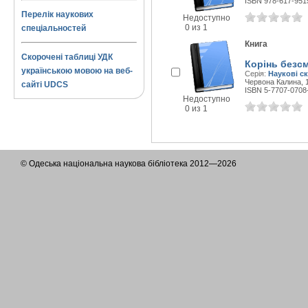
ISBN 978-617-951
Перелік наукових
Недоступно
0 из 1
спеціальностей
Книга
Скорочені таблиці УДК
Корінь безсм
українською мовою на веб-
Серія:
Наукові с
Червона Калина, 1
сайті UDCS
ISBN 5-7707-0708
Недоступно
0 из 1
© Одеська національна наукова бібліотека 2012—2026