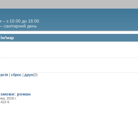
я – з 10.00 до 18.00
 – санітарний день
 Інґмар
ерсія
|
сброс
|
друк
(
0
)
озмови: роман
ва, 2018 г.
-422-6