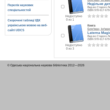
Берґман, Інґмар
Недільне ди
Перелік наукових
Вид-во Старого Ле
спеціальностей
ISBN 978-617-679
Недоступно
0 из 1
Скорочені таблиці УДК
українською мовою на веб-
Книга
Берґман, Інґмар
сайті UDCS
Laterna Magi
Вид-во Старого Ле
ISBN 978-617-679
Недоступно
0 из 3
© Одеська національна наукова бібліотека 2012—2026