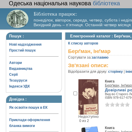
Одеська національна наукова
бібліотека
Бібліотека працює:
понеділок, вівторок, середа, четвер, субота і неділ
Вихідний день – п’ятниця. Останній четвер місяця
Пошук :
Електронний каталог : Берґман,
К списку авторов
Нові надходження
Простий пошук
Берґман, Інґмар
Сортувати за:
заглавию
Автори
Зв'язані описи:
Видавництва
Відобразити для друку:
сторінку
|
інв
Серії
Тезауруси
Книга
Берґман, Інґмар
Індекси УДК
Довірливі р
Вид-во Старого Ле
ISBN 978-617-679
Довідка :
Як освоїти пошук в ЕК
Недоступно
Приклади оформлення
0 из 2
бланка вимоги
Книга