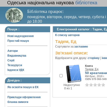
Одеська національна наукова
бібліотека
Бібліотека працює:
понеділок, вівторок, середа, четвер, субота і
до 18.00
Вихідний день – п’ятниця. Останній четвер м
Пошук :
Електронний каталог : Тадем, Е
санітарний день
К списку авторов
Нові надходження
Простий пошук
Тадем, Ед
Сортувати за:
заглавию
Автори
Зв'язані описи:
Видавництва
Відобразити для друку:
сторінку
|
інв
Серії
Тезауруси
Книга
Тадем, Ед
Індекси УДК
50 креативн
КМ-Букс, 2018 г.
ISBN 978-966-948
Довідка :
Недоступно
Як освоїти пошук в ЕК
0 из 1
Приклади оформлення
бланка вимоги