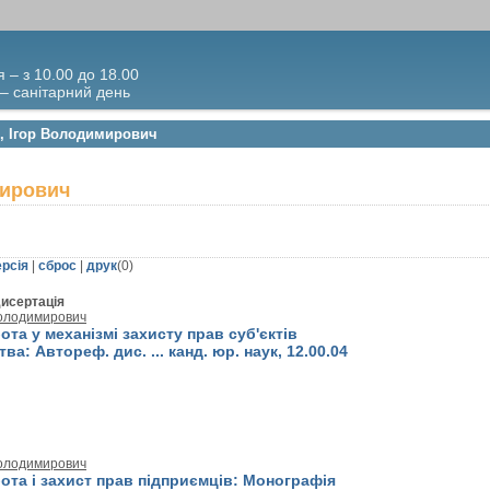
я – з 10.00 до 18.00
 – санітарний день
ь, Ігор Володимирович
мирович
ерсія
|
сброс
|
друк
(
0
)
исертація
Володимирович
та у механізмі захисту прав суб'єктів
а: Автореф. дис. ... канд. юр. наук, 12.00.04
Володимирович
ота і захист прав підприємців: Монографія