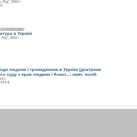
Лтд", 2003 г.
-6
Володимирович
атура в Україні
Лтд", 2004 г.
оди людини і громадянина в Україні (доктрина
о суду з прав людини і Конст...: навч. посіб.
3 г.
-573-9