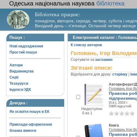
Одеська національна наукова
бібліотека
Бібліотека працює:
понеділок, вівторок, середа, четвер, субота і неділ
Вихідний день – п’ятниця. Останній четвер місяця
Пошук :
Електронний каталог : Голован
К списку авторов
Нові надходження
Простий пошук
Головань, Ігор Володи
Сортувати за:
заглавию
Автори
Зв'язані описи:
Видавництва
Відобразити для друку:
сторінку
|
інв
Серії
Тезауруси
Автореферат/Д
Головань Ігор 
Індекси УДК
Правова робо
підприємництв
Довідка :
[б.в.], 2003 г.
ISBN відсутній
Недоступно
Як освоїти пошук в ЕК
0 из 1
Приклади оформлення
Книга
Головань Ігор 
бланка вимоги
Правова роб