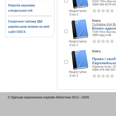
ООО "Юго-Восток, 
ISBN 966-8278-83
Перелік наукових
спеціальностей
Недоступно
0 из 2
Книга
Скорочені таблиці УДК
Головань Ігор 
українською мовою на веб-
Бізнес-адвок
сайті UDCS
ТОВ "Юго-Восток, 
ISBN відсутній
Недоступно
0 из 1
Книга
Права і своб
Європейськог
Юрінком Інтер, 201
ISBN 978-966-667
Недоступно
0 из 2
© Одеська національна наукова бібліотека 2012—2026