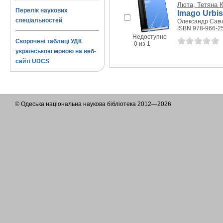
Люта, Тетяна 
Перелік наукових
Imago Urbis
спеціальностей
Олександр Савчу
ISBN 978-966-2
Недоступно
Скорочені таблиці УДК
0 из 1
українською мовою на веб-
сайті UDCS
© Одеська національна наукова бібліотека 2012—2026