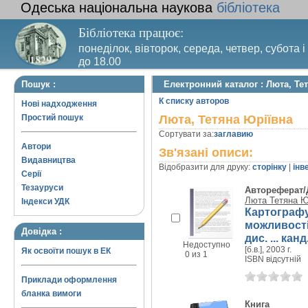
Одеська національна наукова
бібліотека
Бібліотека працює:
понеділок, вівторок, середа, четвер, субота і
до 18.00
Вихідний день – п’ятниця. Останній четвер м
Пошук :
Електронний каталог : Люта, Те
санітарний день
К списку авторов
Нові надходження
Простий пошук
Люта, Тетяна Юріївна
Сортувати за:
заглавию
Автори
Зв'язані описи:
Видавництва
Відобразити для друку:
сторінку
|
інв
Серії
Тезауруси
Автореферат/
Люта Тетяна Ю
Індекси УДК
Картографу
можливості 
Довідка :
дис. ... канд
Недоступно
[б.в.], 2003 г.
Як освоїти пошук в ЕК
0 из 1
ISBN відсутній
Приклади оформлення
бланка вимоги
Книга