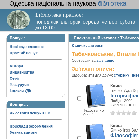
Одеська національна наукова
бібліотека
Бібліотека працює:
понеділок, вівторок, середа, четвер, субота і
до 18.00
Вихідний день – п’ятниця. Останній четвер м
Пошук :
Електронний каталог : Табачков
санітарний день
К списку авторов
Нові надходження
Простий пошук
Табачковський, Віталій
Сортувати за:
заглавию
Автори
Зв'язані описи:
Видавництва
Відобразити для друку:
сторінку
|
інв
Серії
Тезауруси
Книга
Бичко, Ада Кор
Індекси УДК
Історія філ
Либідь, 2001 г.
Довідка :
ISBN 966-06-01
Недоступно
Як освоїти пошук в ЕК
0 из 4
Книга
Приклади оформлення
Бичко Ігор Ва
бланка вимоги
Філософія: 