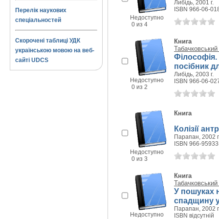
Либідь, 2001 г.
ISBN 966-06-01
Перелік наукових
Недоступно
спеціальностей
0 из 4
Скорочені таблиці УДК
Книга
Табачковський 
українською мовою на веб-
Філософія.
сайті UDCS
посібник дл
Либідь, 2003 г.
Недоступно
ISBN 966-06-02
0 из 2
Книга
Колізії ан
Парапан, 2002 г
ISBN 966-95933
Недоступно
0 из 3
Книга
Табачковський 
У пошуках 
спадщину у
Парапан, 2002 г
Недоступно
ISBN відсутній