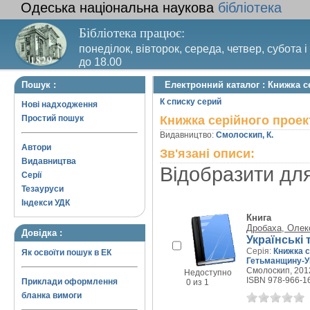
Одеська національна наукова
бібліотека
Бібліотека працює:
понеділок, вівторок, середа, четвер, субота і
до 18.00
Вихідний день – п’ятниця. Останній четвер м
Пошук :
Електронний каталог : Книжка с
санітарний день
К списку серий
Нові надходження
Простий пошук
Книжка серійного проек
Видавництво:
Смолоскип, К.
Автори
Зв'язані описи:
Видавництва
Відобразити дл
Серії
Тезауруси
Індекси УДК
Книга
Дробаха, Олек
Довідка :
Українські т
Серія:
Книжка с
Як освоїти пошук в ЕК
Гетьманщину-У
Смолоскип, 2012
Недоступно
ISBN 978-966-1
Приклади оформлення
0 из 1
бланка вимоги