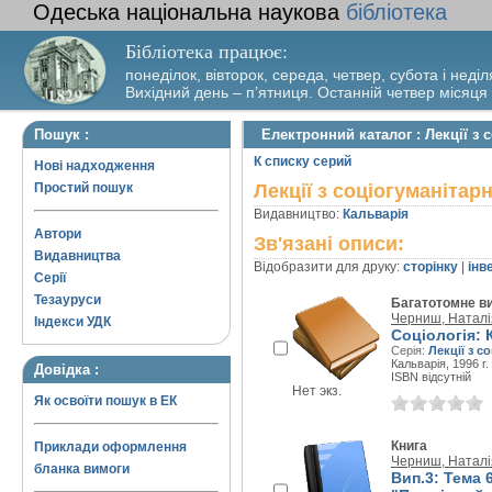
Одеська національна наукова
бібліотека
Бібліотека працює:
понеділок, вівторок, середа, четвер, субота і неділ
Вихідний день – п’ятниця. Останній четвер місяця
Пошук :
Електронний каталог : Лекції з
К списку серий
Нові надходження
Простий пошук
Лекції з соціогуманітар
Видавництво:
Кальварія
Автори
Зв'язані описи:
Видавництва
Відобразити для друку:
сторінку
|
інв
Серії
Тезауруси
Багатотомне в
Черниш, Наталі
Індекси УДК
Соціологія: 
Серія:
Лекції з с
Кальварія, 1996 г.
Довідка :
ISBN відсутній
Нет экз.
Як освоїти пошук в ЕК
Книга
Приклади оформлення
Черниш, Наталі
бланка вимоги
Вип.3: Тема 