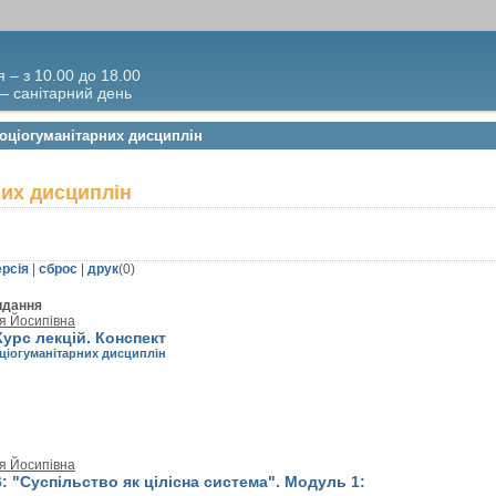
я – з 10.00 до 18.00
 – санітарний день
 соціогуманітарних дисциплін
них дисциплін
ерсія
|
сброс
|
друк
(
0
)
идання
я Йосипівна
Курс лекцій. Конспект
оціогуманітарних дисциплін
я Йосипівна
6: "Суспільство як цілісна система". Модуль 1: