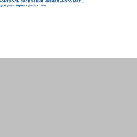
онтроль засвоєння навчального мат...
оціогуманітарних дисциплін