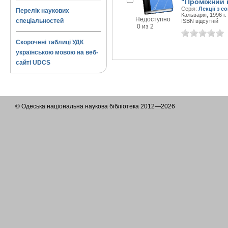
"Проміжний к
Серія:
Лекції з с
Перелік наукових
Кальварія, 1996 г.
Недоступно
спеціальностей
ISBN відсутній
0 из 2
Скорочені таблиці УДК
українською мовою на веб-
сайті UDCS
© Одеська національна наукова бібліотека 2012—2026