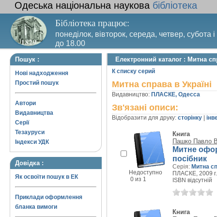
Одеська національна наукова
бібліотека
Бібліотека працює:
понеділок, вівторок, середа, четвер, субота і
до 18.00
Вихідний день – п’ятниця. Останній четвер м
Пошук :
Електронний каталог : Митна сп
санітарний день
К списку серий
Нові надходження
Простий пошук
Митна справа в Україні
Видавництво:
ПЛАСКЕ, Одесса
Автори
Зв'язані описи:
Видавництва
Відобразити для друку:
сторінку
|
інв
Серії
Тезауруси
Книга
Пашко Павло 
Індекси УДК
Митне офор
посібник
Довідка :
Серія:
Митна сп
Недоступно
ПЛАСКЕ, 2009 г.
Як освоїти пошук в ЕК
0 из 1
ISBN відсутній
Приклади оформлення
бланка вимоги
Книга