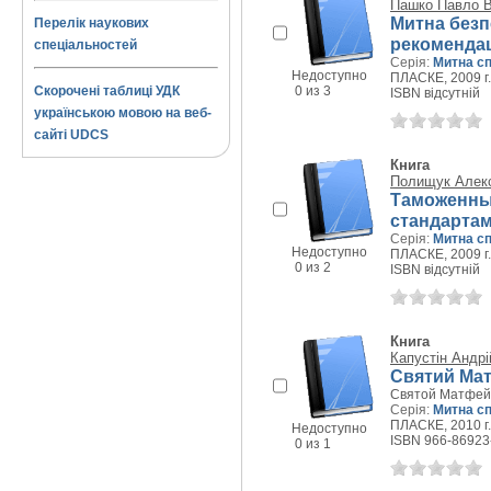
Пашко Павло 
Митна безпе
Перелік наукових
рекомендац
спеціальностей
Серія:
Митна сп
Недоступно
ПЛАСКЕ, 2009 г.
Скорочені таблиці УДК
0 из 3
ISBN відсутній
українською мовою на веб-
сайті UDCS
Книга
Полищук Алек
Таможенны
стандарта
Серія:
Митна сп
Недоступно
ПЛАСКЕ, 2009 г.
0 из 2
ISBN відсутній
Книга
Капустін Андрі
Святий Мат
Святой Матфей.
Серія:
Митна сп
ПЛАСКЕ, 2010 г.
Недоступно
ISBN 966-86923
0 из 1