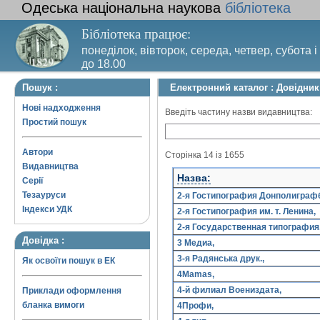
Одеська національна наукова
бібліотека
Бібліотека працює:
понеділок, вівторок, середа, четвер, субота і
до 18.00
Вихідний день – п’ятниця. Останній четвер м
Пошук :
Електронний каталог : Довідни
санітарний день
Нові надходження
Введіть частину назви видавництва:
Простий пошук
Автори
Сторінка 14 із 1655
Видавництва
Назва:
Серії
Тезауруси
2-я Гостипография Донполиграф
Індекси УДК
2-я Гостипография им. т. Ленина,
2-я Государственная типография
Довідка :
3 Медиа,
3-я Радянська друк.,
Як освоїти пошук в ЕК
4Mamas,
4-й филиал Воениздата,
Приклади оформлення
бланка вимоги
4Профи,