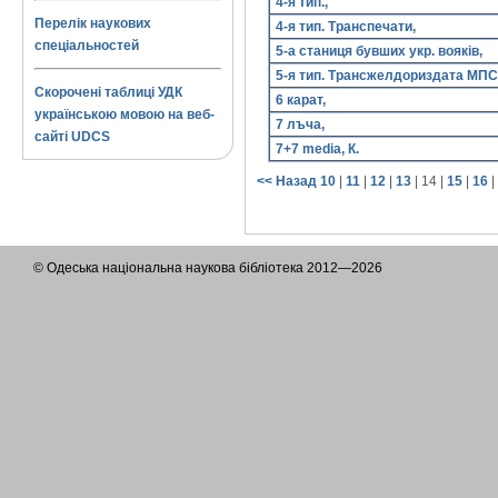
4-я тип.,
Перелік наукових
4-я тип. Транспечати,
спеціальностей
5-а станиця бувших укр. вояків,
5-я тип. Трансжелдориздата МПС
Скорочені таблиці УДК
6 карат,
українською мовою на веб-
7 лъча,
сайті UDCS
7+7 media, К.
<< Назад
10
|
11
|
12
|
13
|
14
|
15
|
16
|
© Одеська національна наукова бібліотека 2012—2026