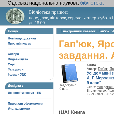
Одеська національна наукова
бібліотека
Бібліотека працює:
понеділок, вівторок, середа, четвер, субота і
до 18.00
Вихідний день – п’ятниця. Останній четвер м
Пошук :
Електронний каталог : Гап'юк, 
санітарний день
Нові надходження
Гап'юк, Яр
Простий пошук
завдання. 
Автори
Видавництва
Серії
Книга
Автор:
Гап'юк, Я
Тезауруси
Усі домашні з
Індекси УДК
А. Г. Мерзляк
9 клас"
Недоступно
Довідка :
Серія:
Моя домаш
0 из 1
Видавництво:
Підр
Як освоїти пошук в ЕК
ISBN 978-966-07-2
Приклади оформлення
бланка вимоги
(UA) Книга