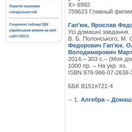
X> 8992
Перелік наукових
759623 Главный фили
спеціальностей
Гап'юк, Ярослав Фед
Скорочені таблиці УДК
українською мовою на веб-
Усі домашні завдання. 
сайті UDCS
В. Б. Полонського, М. С
Федорович Гап'юк
,
О
Володимирович Мар
2014.– 303 с.– (Моя д
1000 пр. – На укр. яз.
ISBN 978-966-07-2638-3
ББК В151я721-4
-- 1.
Алгебра – Домашн