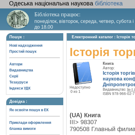
Одеська національна наукова
бібліотека
Бібліотека працює:
понеділок, вівторок, середа, четвер, субота і
до 18.00
Вихідний день – п’ятниця. Останній четвер м
Пошук :
Електронний каталог : Історія то
санітарний день
Нові надходження
Історія тор
Простий пошук
Книга
Автори
Автор:
Видавництва
Історія торгі
Серії
наукова конфе
Тезауруси
Дніпропетро
Недоступно
Індекси УДК
Видавництво:
Ін-т
0 из 1
ISBN 978-966-02-7
Довідка :
Як освоїти пошук в ЕК
(UA) Книга
III> 98307
Приклади оформлення
790508 Главный фили
бланка вимоги