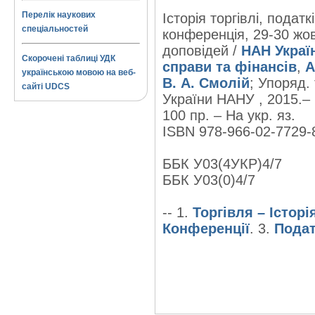
Перелік наукових
Історія торгівлі, подат
спеціальностей
конференція, 29-30 жов
доповідей /
НАН Україн
Скорочені таблиці УДК
справи та фінансів
,
А
українською мовою на веб-
В. А. Смолій
; Упоряд.
сайті UDCS
України НАНУ , 2015.– 
100 пр. – На укр. яз.
ISBN 978-966-02-7729-8
ББК У03(4УКР)4/7
ББК У03(0)4/7
-- 1.
Торгівля – Історі
Конференції
. 3.
Подат