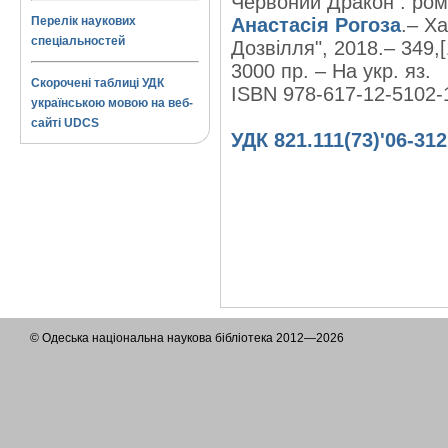
Червоний Дракон : рома
Перелік наукових
Анастасія Рогоза
.– Х
спеціальностей
Дозвілля", 2018.– 349,[
3000 пр. – На укр. яз.
Скорочені таблиці УДК
ISBN 978-617-12-5102-
українською мовою на веб-
сайті UDCS
УДК 821.111(73)'06-312
© Одеська національна наукова бібліотека 2012—2026