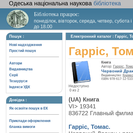
Одеська національна наукова
бібліотека
Бібліотека працює:
понеділок, вівторок, середа, четвер, субота і
до 18.00
Вихідний день – п’ятниця. Останній четвер м
Пошук :
Електронний каталог : Гарріс, 
санітарний день
Нові надходження
Гарріс, То
Простий пошук
Книга
Автори
Автор:
Гарріс, Том
Видавництва
Червоний Драк
Серії
Видавництво:
Книжко
ISBN 978-617-12-510
Тезауруси
Недоступно
Індекси УДК
0 из 2
(UA) Книга
Довідка :
VI> 19341
Як освоїти пошук в ЕК
836722 Главный фили
Приклади оформлення
Гарріс, Томас.
бланка вимоги