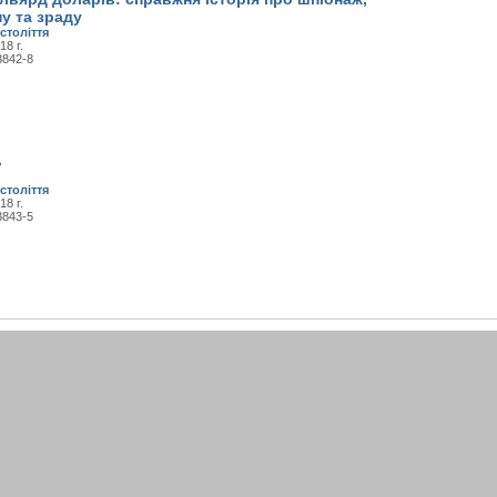
у та зраду
століття
18 г.
3842-8
ь
століття
18 г.
3843-5