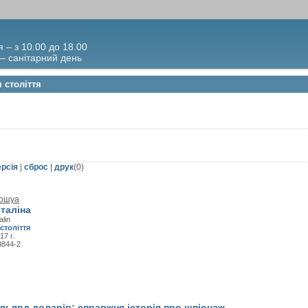
я – з 10.00 до 18.00
 – санітарний день
 століття
ерсія
|
сброс
|
друк
(
0
)
жошуа
Сталіна
alin
століття
17 г.
3844-2
льярд доларів: справжня історія про шпіонаж,