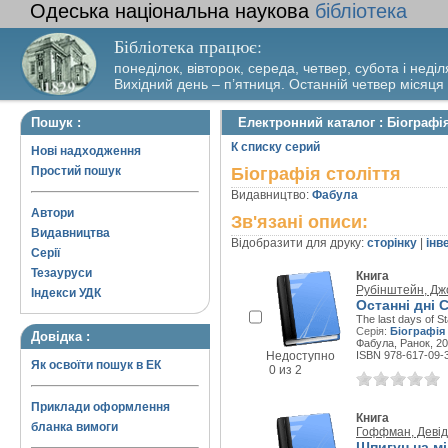
Одеська національна наукова
бібліотека
Бібліотека працює:
понеділок, вівторок, середа, четвер, субота і неділ
Вихідний день – п’ятниця. Останній четвер місяця
Пошук :
Електронний каталог : Біографія
К списку серий
Нові надходження
Простий пошук
Біографія століття
Видавництво:
Фабула
Автори
Зв'язані описи:
Видавництва
Відобразити для друку:
сторінку
|
інв
Серії
Тезауруси
Книга
Рубінштейн, Д
Індекси УДК
Останні дні 
The last days of St
Серія:
Біографія 
Довідка :
Фабула, Ранок, 20
Недоступно
ISBN 978-617-09-
Як освоїти пошук в ЕК
0 из 2
Приклади оформлення
Книга
бланка вимоги
Гоффман, Девід
Шпигун на мі