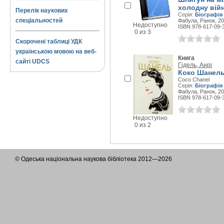
холодну війн
Перелік наукових
Серія:
Біографія 
спеціальностей
Фабула, Ранок, 20
Недоступно
ISBN 978-617-09-
0 из 3
Скорочені таблиці УДК
українською мовою на веб-
Книга
сайті UDCS
Гідель, Анрі
Коко Шанел
Coco Chanel
Серія:
Біографія 
Фабула, Ранок, 20
ISBN 978-617-09-
Недоступно
0 из 2
© Одеська національна наукова бібліотека 2012—2026