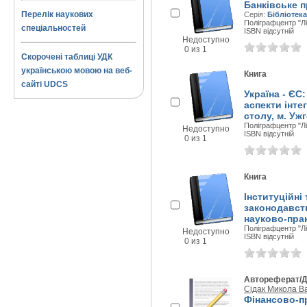
Банківське п
Перелік наукових
Серія:
Бібліотек
Поліграфцентр "Лір
спеціальностей
ISBN відсутній
Недоступно
0 из 1
Скорочені таблиці УДК
українською мовою на веб-
Книга
сайті UDCS
Україна - ЄС:
аспекти інте
столу, м. Уж
Поліграфцентр "Лір
Недоступно
ISBN відсутній
0 из 1
Книга
Інституційні
законодавств
науково-прак
Поліграфцентр "Лір
Недоступно
ISBN відсутній
0 из 1
Автореферат/Д
Сідак Микола В
Фінансово-п