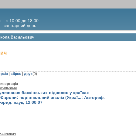
я – з 10.00 до 18.00
 – санітарний день
Микола Васильович
вич
ерсія
|
сброс
|
друк
(
0
)
исертація
асильович
улювання банківських відносин у країнах
Європи: порівняльний аналіз (Украї...: Автореф.
. юрид. наук, 12.00.07
хайлович