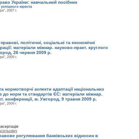
раво України: навчальний посібник
а успішного юриста
а", 2007 г.
 правові, політичні, соціальні та економічні
грації: матеріали міжнар. науково-практ. круглого
город, 26 червня 2009 р.
а", 2009 г.
 та нормотворчі аспекти адаптації національних
 до норм та стандартів ЄС: матеріали міжнар.
т. конференції, м. Ужгород, 9 травня 2009 р.
а", 2009 г.
исертація
асильович
равове регулювання банківських відносин в