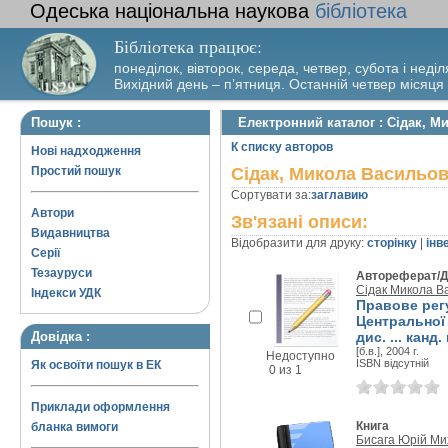
Одеська національна наукова
бібліотека
Бібліотека працює:
понеділок, вівторок, середа, четвер, субота і неділ
Вихідний день – п’ятниця. Останній четвер місяця
Пошук :
Електронний каталог : Сідак, 
К списку авторов
Нові надходження
Простий пошук
Сідак, Микола Васильо
Сортувати за:
заглавию
Автори
Зв'язані описи:
Видавництва
Відобразити для друку:
сторінку
|
інв
Серії
Тезауруси
Автореферат/Д
Сідак Микола В
Індекси УДК
Правове рег
Центральної 
Довідка :
дис. ... канд
[б.в.], 2004 г.
Недоступно
ISBN відсутній
Як освоїти пошук в ЕК
0 из 1
Приклади оформлення
Книга
бланка вимоги
Бисага Юрій Ми